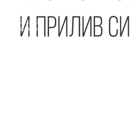
Блог
Эрик Тер-Саркисян
Контакты
+7 (985) 313-15-14
shop@ergamin.ru
Чаты
Соц. сети
L-Лизин + L-Аргинин
Партнерам
WhatsApp