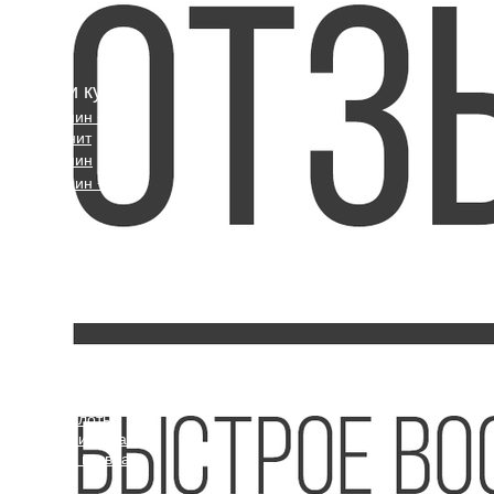
Наши курсы
3х Эргамин +
Коллагенит
3х Эргамин
3х Эргамин + L-
Лизин
3х Эргамин +
Триптофан
3х Эргамин +
Метионин
3х Эргамин + L-
Аргинин
Информация
Что такое
аминокислоты
Доставка и оплата
Политика возврата
Instashop