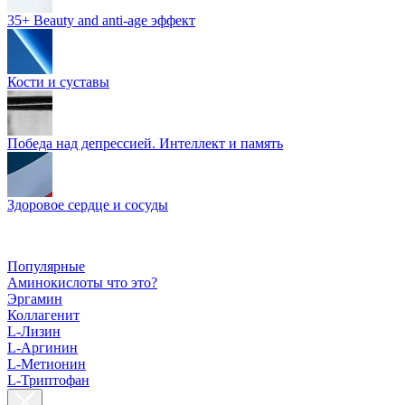
35+ Beauty and anti-age эффект
Кости и суставы
Победа над депрессией. Интеллект и память
Здоровое сердце и сосуды
Популярные
Аминокислоты что это?
Эргамин
Коллагенит
L-Лизин
L-Аргинин
L-Метионин
L-Триптофан