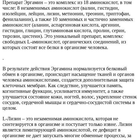
Препарат Эргамин – это комплекс из 18 аминокислот, в том
числе: 8 незаменимых аминокислот (валин, гистидин,
изолейцин, лейцин, лизин, метионин, треонин, триптофан,
фенилаланин), а также 10 заменимых и частично заменимых
аминокислот (аланин, аспаргиновая кислота, аргинин,
гистидин, глицин, глутаминовая кислота, пролин, серин,
тирозин, цистеин). Это уникальный препарат, комплекс
свободных L-аминокислот, органических соединений, из
которых состоят все белки в организме человека.
.
В результате действия Эргамина нормализуется белковый
обмен в организме, происходит насыщение тканей и органов
человека аминокислотами, создается дополнительная защита
клеточных мембран. Как следствие, улучшается память,
когнитивные функции, усиливается иммунитет, а также
улучшается состояние кожи, ногтей, волос, укрепление стенок
сосудов, сердечной мышцы и сердечно-сосудистой системы в
целом.
L-Лизин – это незаменимая аминокислота, которая не
синтезируется в организме и поступает только извне. Лизин
является лимитирующей аминокислотой, ее дефицит в
организме не дает запускать многие обменные процессы, за