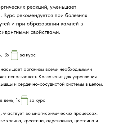
ргических реакций, уменьшает
. Курс рекомендуется при болезнях
утей и при образовании камней в
сидантными свойствами.
,
3х
за курс
т насыщает организм всеми необходимыми
яет использовать Коллагенит для укрепления
мышцы и сердечно-сосудистой системы в целом.
в день,
1х
за курс
 участвует во многих химических процессах.
зе холина, креатина, адреналина, цистеина и