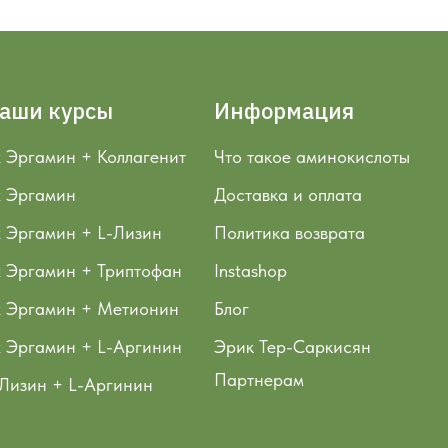
аши курсы
Информация
 Эргамин + Коллагенит
Что такое аминокислоты
х Эргамин
Доставка и оплата
 Эргамин + L-Лизин
Политика возврата
х Эргамин + Триптофан
Instashop
х Эргамин + Метионин
Блог
х Эргамин + L-Аргинин
Эрик Тер-Саркисян
Партнерам
Лизин + L-Аргинин