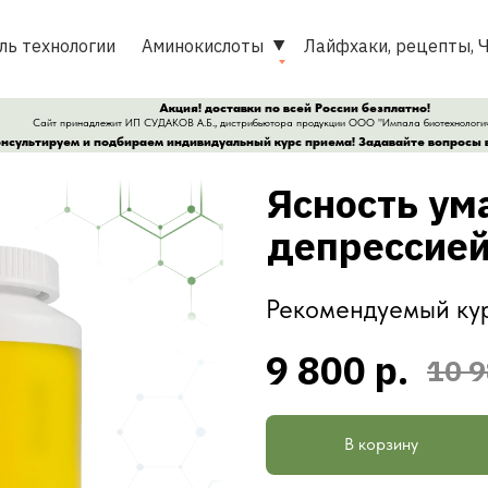
ль технологии
Аминокислоты
Лайфхаки, рецепты, 
Акция! доставки по всей России безплатно!
Сайт принадлежит ИП СУДАКОВ А.Б., дистрибьютора продукции ООО "Импала биотехнологи
нсультируем и подбираем индивидуальный курс приема! Задавайте вопросы в
Ясность ум
депрессие
Рекомендуемый кур
9 800 р.
10 9
В корзину