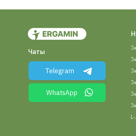
Н
3х
Чаты
3
Telegram
3х
3
WhatsApp
3
3
L-