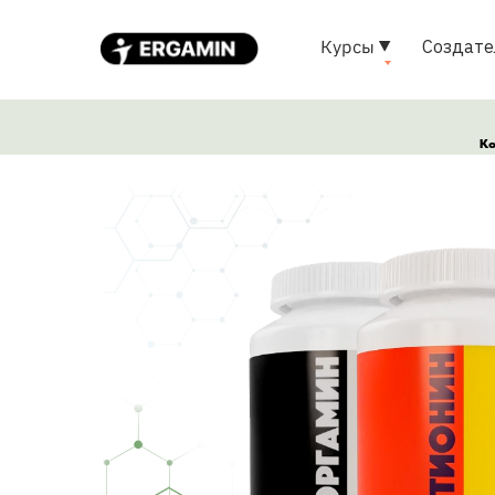
Курсы
Создате
Ко