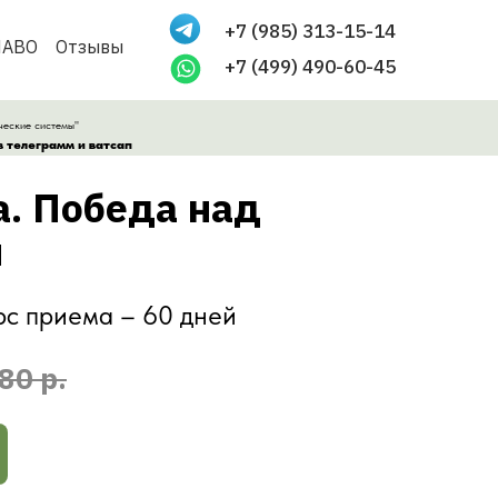
+7 (985) 313-15-14
ЧАВО
Отзывы
+7 (499) 490-60-45
ческие системы"
 телеграмм и ватсап
а. Победа над
й
с приема – 60 дней
80 р.