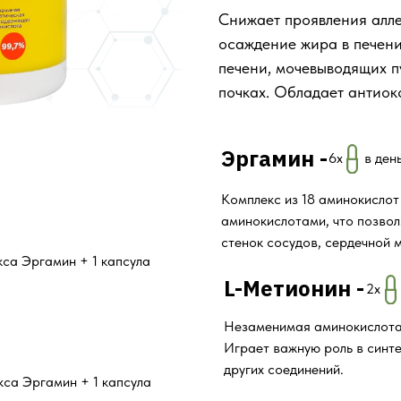
Снижает проявления алле
осаждение жира в печени
печени, мочевыводящих п
почках. Обладает антиок
Эргамин -
6х
в день
Комплекс из 18 аминокисло
аминокислотами, что позвол
стенок сосудов, сердечной 
кса Эргамин + 1 капсула
L-Метионин -
2х
Незаменимая аминокислота,
Играет важную роль в синте
других соединений.
кса Эргамин + 1 капсула